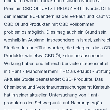
beinhalten weder Tabak noch Nikotin Nordic Oil:
Premium CBD Öl | JETZT REDUZIERT | Nordic Oil I
den meisten EU-Ländern ist der Verkauf und Kauf v
CBD Öl und Produkten mit CBD vollkommen
problemlos möglich. Dies mag auch ein Grund sein,
weshalb im Ausland, insbesondere in Israel, zahlreic
Studien durchgeführt wurden, die belegten, dass C
Produkte, wie etwa CBD Öl, keine berauschende
Wirkung haben und hilfreich bei vielen Lebensmittel
mit Hanf - Manchmal mehr THC als erlaubt - Stiftun
Aktuelle Studie bean­standet CBD-Produkte. Das
Chemische und Veterinäruntersuchungsamt Karlsruh
hat in seiner aktuellen Unter­suchung von Hanf­
produkten den Schwer­punkt auf Nahrungs­ergän­