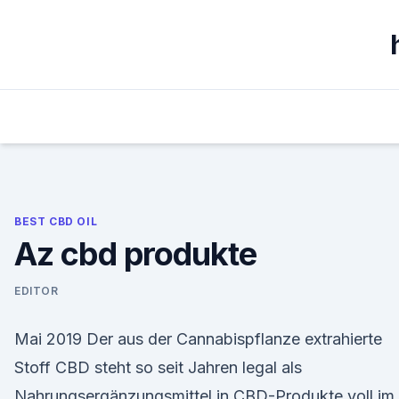
Skip
to
content
BEST CBD OIL
Az cbd produkte
EDITOR
Mai 2019 Der aus der Cannabispflanze extrahierte
Stoff CBD steht so seit Jahren legal als
Nahrungsergänzungsmittel in CBD-Produkte voll im