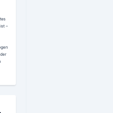
tes
st –
egen
 der
n