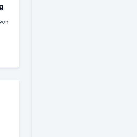
g
 von