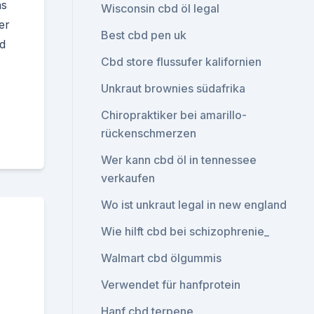
ns
Wisconsin cbd öl legal
er
Best cbd pen uk
nd
Cbd store flussufer kalifornien
Unkraut brownies südafrika
Chiropraktiker bei amarillo-
rückenschmerzen
Wer kann cbd öl in tennessee
verkaufen
Wo ist unkraut legal in new england
Wie hilft cbd bei schizophrenie_
Walmart cbd ölgummis
Verwendet für hanfprotein
Hanf cbd terpene