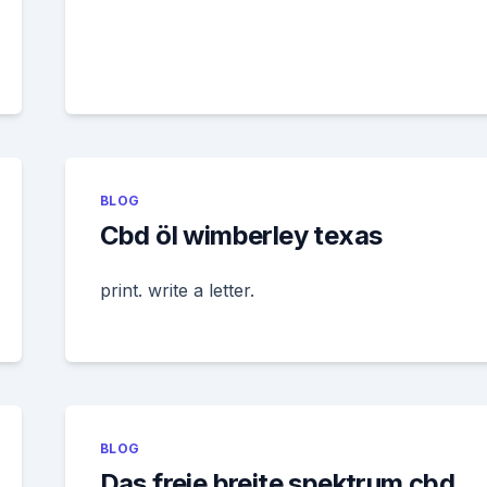
BLOG
Cbd öl wimberley texas
print. write a letter.
BLOG
Das freie breite spektrum cbd