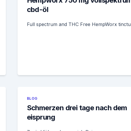
Hempworx 750 mg vollspektru
cbd-öl
Full spectrum and THC Free HempWorx tinctu
BLOG
Schmerzen drei tage nach dem
eisprung