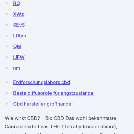
BQ
XWz
SEvS
LDtxp
QM
jJFW
nm
Erdforschungslabors cbd
Beste diffusoröle für angstzustände
Cbd hersteller großhandel
Wie wirkt CBD? - Bio CBD Das wohl bekannteste
Cannabinoid ist das THC (Tetrahydrocannabinol),