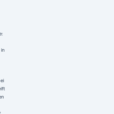
e:
 in
n
ei
ift
en
t