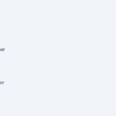
aar
or