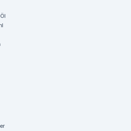
-Öl
hl
n
er