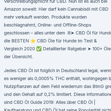
Verschreibungspflicht für CBD. Nun ist es auch bei
Amazon soweit: Hier darf kein Cannabisöl mit CBD
mehr verkauft werden. Produkte wurden
beschlagnahmt, Online- und Offline-Shops
geschlossen – alles unter dem lll➤ CBD Öl für Hund
die BESTEN ⭐ CBD Öle für Hunde im Test &
Vergleich 2020 ✅ Detaillierter Ratgeber ➤ 100+ Öle
der Übersicht.
Jedes CBD Öl ist folglich in Deutschland legal, wen
es weniger als 0,0005% THC enthält, wohingegen b
Nutzpflanzen auf dem Feld wiederrum das BtmG gre
und den Gehalt auf 0,2% limitiert. Diese Information
sind CBD Öl Guide 2019: Alles über CBD Öl |
Kaufberatung und CBD Öl hat seine Popularität nich