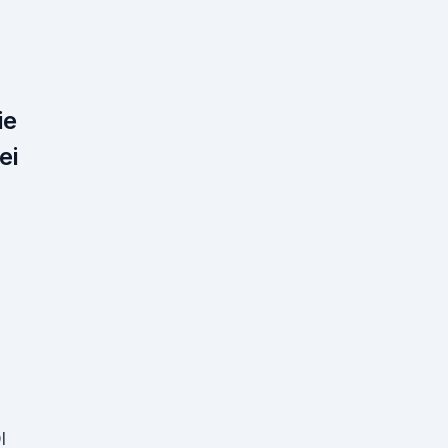
ie
ei
l