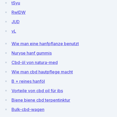
tSyu
RwlDW
JUD
vL
Wie man eine hanfpflanze benutzt
Nuryse hanf gummis
Cbd-öl von natura-med
Wie man cbd hautpflege macht
B + reines hanföl
Vorteile von cbd oil für ibs
Biene biene cbd terpentinktur
Bulk-cbd-wagen