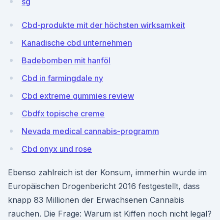
sg
Cbd-produkte mit der höchsten wirksamkeit
Kanadische cbd unternehmen
Badebomben mit hanföl
Cbd in farmingdale ny
Cbd extreme gummies review
Cbdfx topische creme
Nevada medical cannabis-programm
Cbd onyx und rose
Ebenso zahlreich ist der Konsum, immerhin wurde im
Europäischen Drogenbericht 2016 festgestellt, dass
knapp 83 Millionen der Erwachsenen Cannabis
rauchen. Die Frage: Warum ist Kiffen noch nicht legal?