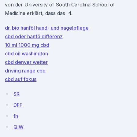
von der University of South Carolina School of
Medicine erklärt, dass das 4.
dr. bio hanföl hand- und nagelpflege
cbd oder hanföldifferenz
10 ml 1000 mg cbd
cbd oil washington
cbd denver wetter
driving range cbd
cbd auf fokus
SR
DFF
fh
QiW