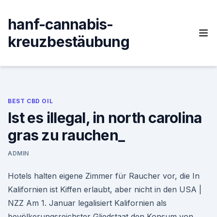
Skip
to
hanf-cannabis-
content
kreuzbestäubung
BEST CBD OIL
Ist es illegal, in north carolina
gras zu rauchen_
ADMIN
Hotels halten eigene Zimmer für Raucher vor, die In
Kalifornien ist Kiffen erlaubt, aber nicht in den USA |
NZZ Am 1. Januar legalisiert Kalifornien als
bevölkerungsreichster Gliedstaat den Konsum von