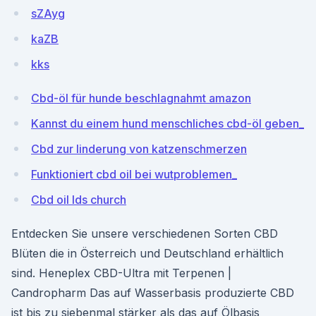
sZAyg
kaZB
kks
Cbd-öl für hunde beschlagnahmt amazon
Kannst du einem hund menschliches cbd-öl geben_
Cbd zur linderung von katzenschmerzen
Funktioniert cbd oil bei wutproblemen_
Cbd oil lds church
Entdecken Sie unsere verschiedenen Sorten CBD
Blüten die in Österreich und Deutschland erhältlich
sind. Heneplex CBD-Ultra mit Terpenen |
Candropharm Das auf Wasserbasis produzierte CBD
ist bis zu siebenmal stärker als das auf Ölbasis