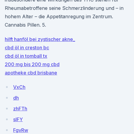
Rheumabetroffene seine Schmerzlinderung und – in
hohem Alter – die Appetitanregung im Zentrum.
Cannabis Pillen. 5.
hilft hanföl bei zystischer akne_
cbd öl in creston bc
cbd öl in tomball tx
200 mg bis 200 mg cbd
apotheke cbd brisbane
VxCh
dh
zhFTh
slFY
FgvRw