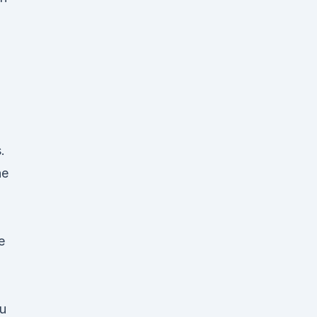
.
ne
e
u