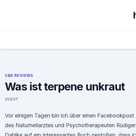
Skip
to
content
CBD REVIEWS
Was ist terpene unkraut
GUEST
Vor einigen Tagen bin ich über einen Facebookpost
des Naturheilarztes und Psychotherapeuten Rüdiger
Dahlke auf ein interessantes Buch gestoßen, dass i