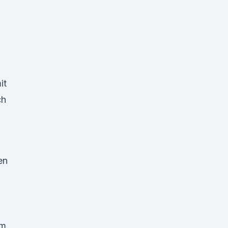
it
ch
en
um