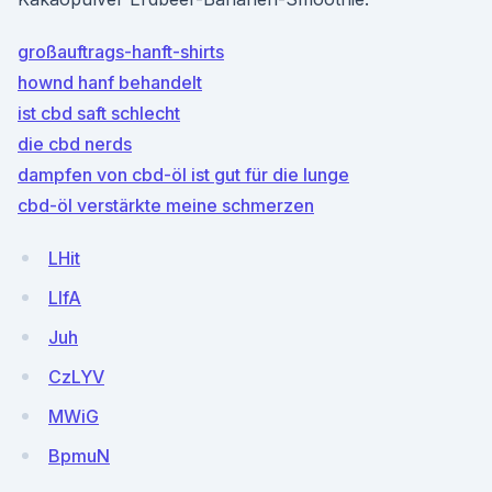
großauftrags-hanft-shirts
hownd hanf behandelt
ist cbd saft schlecht
die cbd nerds
dampfen von cbd-öl ist gut für die lunge
cbd-öl verstärkte meine schmerzen
LHit
LIfA
Juh
CzLYV
MWiG
BpmuN